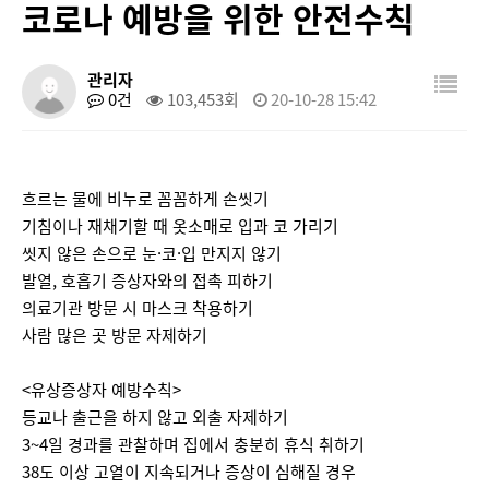
코로나 예방을 위한 안전수칙
관리자
0건
103,453회
20-10-28 15:42
흐르는 물에 비누로 꼼꼼하게 손씻기
기침이나 재채기할 때 옷소매로 입과 코 가리기
씻지 않은 손으로 눈·코·입 만지지 않기
발열, 호흡기 증상자와의 접촉 피하기
의료기관 방문 시 마스크 착용하기
사람 많은 곳 방문 자제하기
<유상증상자 예방수칙>
등교나 출근을 하지 않고 외출 자제하기
3~4일 경과를 관찰하며 집에서 충분히 휴식 취하기
38도 이상 고열이 지속되거나 증상이 심해질 경우