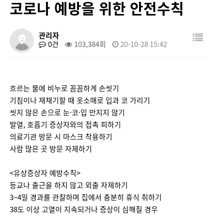
코로나 예방을 위한 안전수칙
관리자
0건
103,384회
20-10-28 15:42
흐르는 물에 비누로 꼼꼼하게 손씻기
기침이나 재채기할 때 옷소매로 입과 코 가리기
씻지 않은 손으로 눈·코·입 만지지 않기
발열, 호흡기 증상자와의 접촉 피하기
의료기관 방문 시 마스크 착용하기
사람 많은 곳 방문 자제하기
<유상증상자 예방수칙>
등교나 출근을 하지 않고 외출 자제하기
3~4일 경과를 관찰하며 집에서 충분히 휴식 취하기
38도 이상 고열이 지속되거나 증상이 심해질 경우