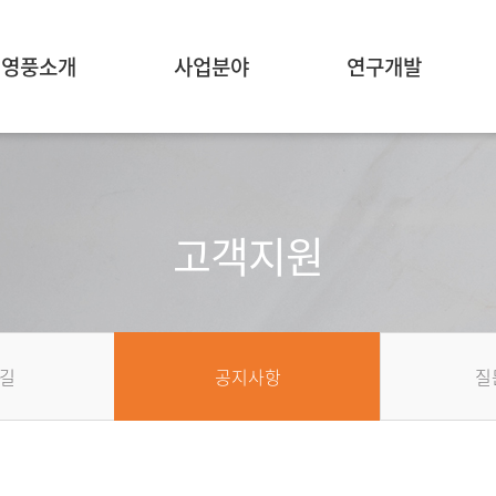
영풍소개
사업분야
연구개발
고객지원
길
공지사항
질