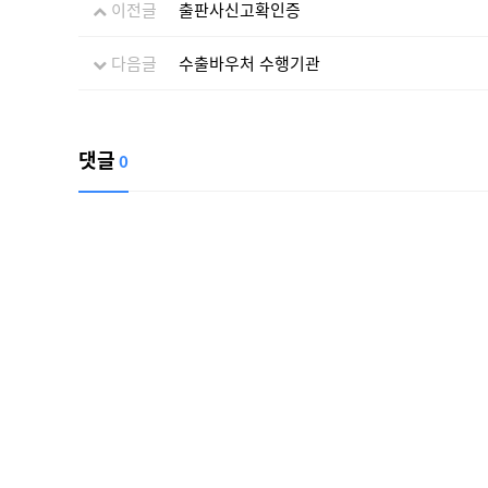
이전글
출판사신고확인증
다음글
수출바우처 수행기관
댓글
0