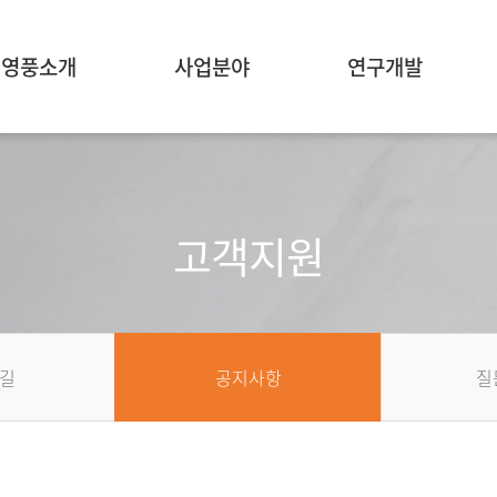
영풍소개
사업분야
연구개발
고객지원
길
공지사항
질